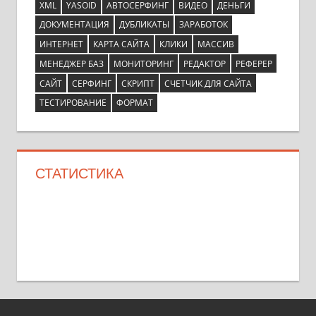
XML
YASOID
АВТОСЕРФИНГ
ВИДЕО
ДЕНЬГИ
ДОКУМЕНТАЦИЯ
ДУБЛИКАТЫ
ЗАРАБОТОК
ИНТЕРНЕТ
КАРТА САЙТА
КЛИКИ
МАССИВ
МЕНЕДЖЕР БАЗ
МОНИТОРИНГ
РЕДАКТОР
РЕФЕРЕР
САЙТ
СЕРФИНГ
СКРИПТ
СЧЕТЧИК ДЛЯ САЙТА
ТЕСТИРОВАНИЕ
ФОРМАТ
СТАТИСТИКА