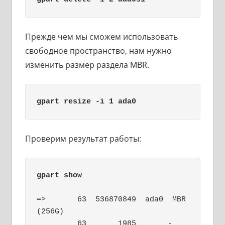
Прежде чем мы сможем использовать
свободное пространство, нам нужно
изменить размер раздела MBR.
gpart resize -i 1 ada0
Проверим результат работы:
gpart show
=>       63  536870849  ada0  MBR  
(256G)

         63       1985       - 