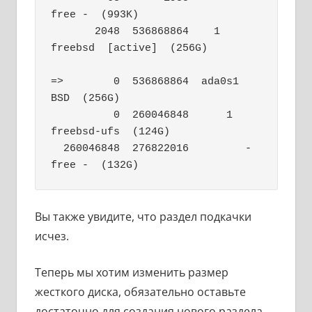
free -  (993K)

       2048  536868864    1  
freebsd  [active]  (256G)

=>        0  536868864  ada0s1  
BSD  (256G)

          0  260046848      1  
freebsd-ufs  (124G)

  260046848  276822016         - 
free -  (132G)
Вы также увидите, что раздел подкачки
исчез.
Теперь мы хотим изменить размер
жесткого диска, обязательно оставьте
достаточно для создания нового раздела