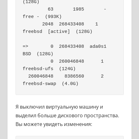
(128G)

         63       1985       - 
free -  (993K)

       2048  268433408    1  
freebsd  [active]  (128G)

=>        0  268433408  ada0s1  
BSD  (128G)

          0  260046848      1  
freebsd-ufs  (124G)

  260046848    8386560      2  
freebsd-swap  (4.0G)
Я выключил виртуальную машину и
выделил больше дискового пространства.
Вы можете увидеть изменения: