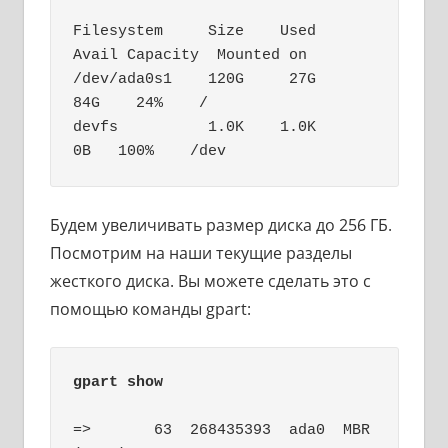
Filesystem     Size    Used   
Avail Capacity  Mounted on

/dev/ada0s1    120G     27G     
84G    24%    /

devfs          1.0K    1.0K      
0B   100%    /dev
Будем увеличивать размер диска до 256 ГБ.
Посмотрим на наши текущие разделы
жесткого диска. Вы можете сделать это с
помощью команды gpart:
gpart show
=>       63  268435393  ada0  MBR  