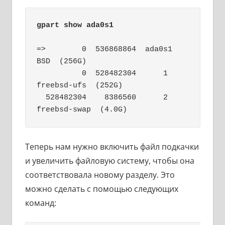
gpart show ada0s1
=>        0  536868864  ada0s1  
BSD  (256G)

          0  528482304      1  
freebsd-ufs  (252G)

  528482304    8386560      2  
freebsd-swap  (4.0G)
Теперь нам нужно включить файл подкачки
и увеличить файловую систему, чтобы она
соответствовала новому разделу. Это
можно сделать с помощью следующих
команд: