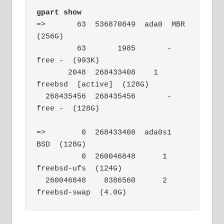
gpart show
=>       63  536870849  ada0  MBR  
(256G)

         63       1985       - 
free -  (993K)

       2048  268433408    1  
freebsd  [active]  (128G)

  268435456  268435456       - 
free -  (128G)

=>        0  268433408  ada0s1  
BSD  (128G)

          0  260046848      1  
freebsd-ufs  (124G)

  260046848    8386560      2  
freebsd-swap  (4.0G)