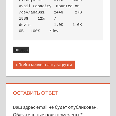
Filesystem     Size    Used   
Avail Capacity  Mounted on

/dev/ada0s1    244G     27G    
198G    12%    /

devfs          1.0K    1.0K      
0B   100%    /dev
FREEBSD
Навигация
Предыдущая
Firefox меняет папку загрузки
запись;
по
записям
ОСТАВИТЬ ОТВЕТ
Ваш адрес email не будет опубликован.
Обязательные поля помечены
*