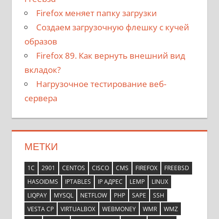
Firefox меняет папку загрузки
Создаем загрузочную флешку с кучей
образов
Firefox 89. Как вернуть внешний вид
вкладок?
Нагрузочное тестирование веб-
сервера
МЕТКИ
1С
2901
CENTOS
CISCO
CMS
FIREFOX
FREEBSD
HASOIDMS
IPTABLES
IP АДРЕС
LEMP
LINUX
LIQPAY
MYSQL
NETFLOW
PHP
SAPE
SSH
VESTA CP
VIRTUALBOX
WEBMONEY
WMR
WMZ