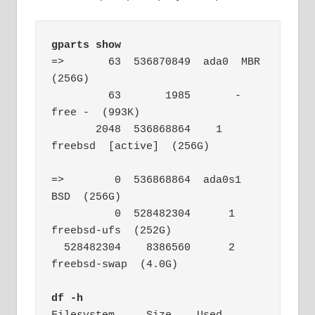
gparts show
=>       63  536870849  ada0  MBR  
(256G)

         63       1985       - 
free -  (993K)

       2048  536868864    1  
freebsd  [active]  (256G)

=>        0  536868864  ada0s1  
BSD  (256G)

          0  528482304      1  
freebsd-ufs  (252G)

  528482304    8386560      2  
freebsd-swap  (4.0G)

df -h