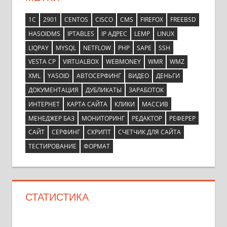
1С
2901
CENTOS
CISCO
CMS
FIREFOX
FREEBSD
HASOIDMS
IPTABLES
IP АДРЕС
LEMP
LINUX
LIQPAY
MYSQL
NETFLOW
PHP
SAPE
SSH
VESTA CP
VIRTUALBOX
WEBMONEY
WMR
WMZ
XML
YASOID
АВТОСЕРФИНГ
ВИДЕО
ДЕНЬГИ
ДОКУМЕНТАЦИЯ
ДУБЛИКАТЫ
ЗАРАБОТОК
ИНТЕРНЕТ
КАРТА САЙТА
КЛИКИ
МАССИВ
МЕНЕДЖЕР БАЗ
МОНИТОРИНГ
РЕДАКТОР
РЕФЕРЕР
САЙТ
СЕРФИНГ
СКРИПТ
СЧЕТЧИК ДЛЯ САЙТА
ТЕСТИРОВАНИЕ
ФОРМАТ
СТАТИСТИКА