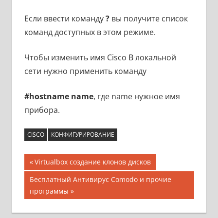
Если ввести команду
?
вы получите список
команд доступных в этом режиме.
Чтобы изменить имя Cisco В локальной
сети нужно применить команду
#hostname name
, где name нужное имя
прибора.
CISCO
КОНФИГУРИРОВАНИЕ
Навигация
Предыдущая
Virtualbox создание клонов дисков
запись;
по
Следующая
Бесплатный Антивирус Comodo и прочие
запись:
программы
записям