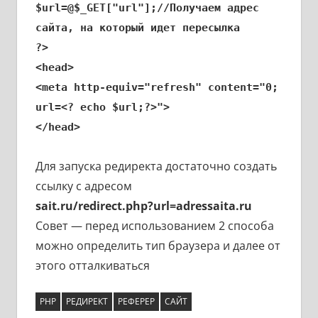
$url=@$_GET["url"];//Получаем адрес
сайта, на который идет пересылка
?>
<head>
<meta http-equiv="refresh" content="0;
url=<? echo $url;?>">
</head>
Для запуска редиректа достаточно создать
ссылку с адресом
sait.ru/redirect.php?url=adressaita.ru
Совет — перед использованием 2 способа
можно определить тип браузера и далее от
этого отталкиваться
PHP
РЕДИРЕКТ
РЕФЕРЕР
САЙТ