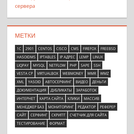
сервера
МЕТКИ
1С
2901
CENTOS
CISCO
CMS
FIREFOX
FREEBSD
HASOIDMS
IPTABLES
IP АДРЕС
LEMP
LINUX
LIQPAY
MYSQL
NETFLOW
PHP
SAPE
SSH
VESTA CP
VIRTUALBOX
WEBMONEY
WMR
WMZ
XML
YASOID
АВТОСЕРФИНГ
ВИДЕО
ДЕНЬГИ
ДОКУМЕНТАЦИЯ
ДУБЛИКАТЫ
ЗАРАБОТОК
ИНТЕРНЕТ
КАРТА САЙТА
КЛИКИ
МАССИВ
МЕНЕДЖЕР БАЗ
МОНИТОРИНГ
РЕДАКТОР
РЕФЕРЕР
САЙТ
СЕРФИНГ
СКРИПТ
СЧЕТЧИК ДЛЯ САЙТА
ТЕСТИРОВАНИЕ
ФОРМАТ